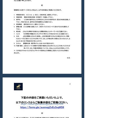
https://forms.gle/auonwpjZnEc3vqWD6