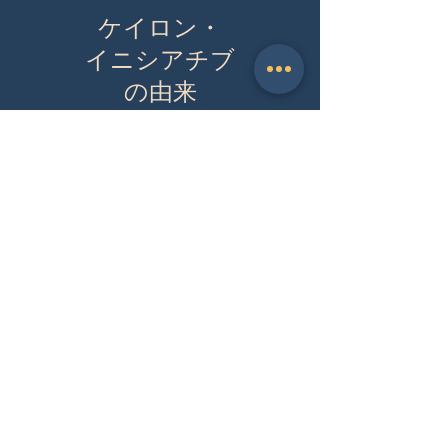
ケイロン・
イニシアチブ
​の由来
ケイロン Cheirōn Χείρων
女神ピリュラーと、馬に姿を変えたクロノスとの子。
世界に知を広めた半人半馬のケンタウロス族の賢者。
ケイロン・イニシアチブ Cheiron Initiative
人と馬、異質なものが合わさることで、生み出されたケ
イロンの知にinspireされ、「研究者の家族」とともに、
もともと研究を主体的に扱っていたもの－研究者、行
政、産業－と、これまで研究に主体的でなかったもの－
家族、市民、社会－をつなぎ、全ての人が一丸となっ
て、研究の
知–イノベーションを世界の未来とつなげた
い。
ケイロン・イニシアチブは、そんな思いを込めて名付け
られました。