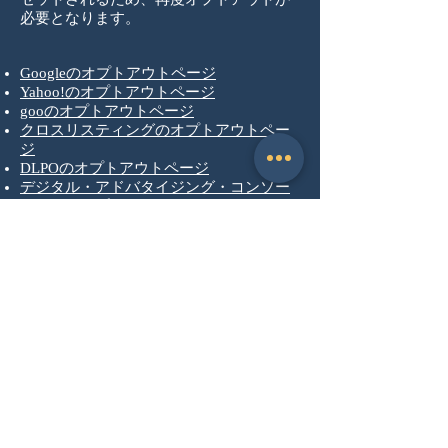
必要となります。
Googleのオプトアウトページ
Yahoo!のオプトアウトページ
gooのオプトアウトページ
クロスリスティングのオプトアウトペー
ジ
DLPOのオプトアウトページ
デジタル・アドバタイジング・コンソー
シアムのオプトアウトページ
User Insightのオプトアウトページ
プッシュ通知のオプトアウトページ
Ptengineのオプトアウトページ
ニュースレター購読
研究者のキャリア情報や、研究者家族
の体験談、支援情報、関連イベント情
報などを発信していきます。