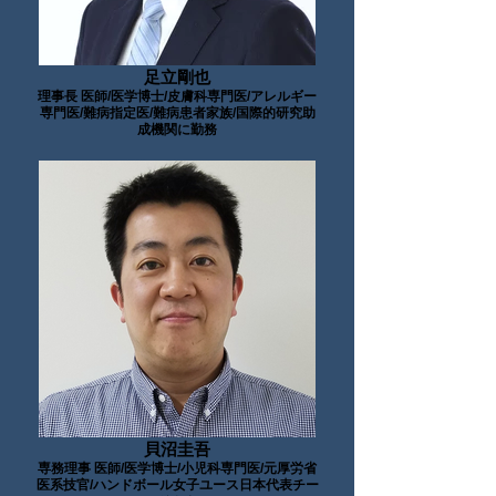
足立剛也
理事長 医師/医学博士/皮膚科専門医/アレルギー
専門医/難病指定医/難病患者家族/国際的研究助
成機関に勤務
貝沼圭吾
専務理事 医師/医学博士/小児科専門医/元厚労省
医系技官/ハンドボール女子ユース日本代表チー