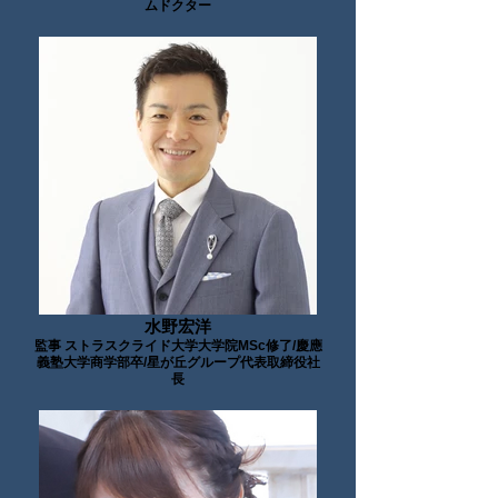
ムドクター
水野宏洋
監事 ストラスクライド大学大学院MSc修了/慶應
義塾大学商学部卒/星が丘グループ代表取締役社
長