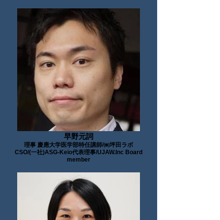
早野元詞
理事 慶應大学医学部特任講師/㈱坪田ラボ
CSO/(一社)ASG-Keio代表理事/UJAW.Inc Board
member