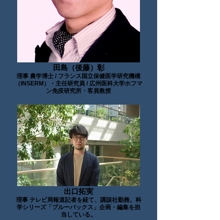
田島（後藤）彰
理事 農学博士 / フランス国立保健医学研究機構
（INSERM）・主任研究員 / 広州医科大学ホフマ
ン免疫研究所・客員教授
出口拓実
理事 テレビ局報道記者を経て、講談社勤務。科
学シリーズ「ブルーバックス」企画・編集を担
当している。