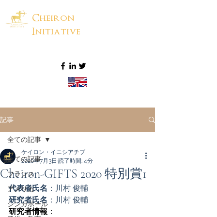
Cheiron
Initiative
記事
全ての記事
ケイロン・イニシアチブ
全ての記事
2020年7月3日
読了時間: 4分
Cheiron-GIFTS 2020 特別賞1
フランス
代表者氏名
：川村 俊輔 
アメリカ
研究者氏名
：川村 俊輔 
シンガポール
研究者情報
：