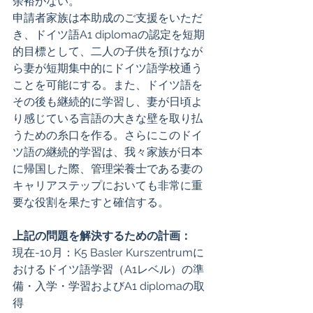
余裕がない。 
申請者家族は本助成のご支援をいただ
き、ドイツ語A1 diplomaの認定を短期
的目標として、二人の子供を預けなが
ら妻が短期集中的にドイツ語学校通う
ことを可能にする。また、ドイツ語を
その後も継続的に学習し、妻が日頃よ
り感じている言語の大きな壁を取り払
うための糸口を作る。さらにこのドイ
ツ語の継続的学習は、我々家族が日本
に帰国した際、管理栄養士である妻の
キャリアステップにおいても非常に重
要な役割を果たすと確信する。 
上記の問題を解決するための計画：
現在-10月：K5 Basler Kurszentrumに
おけるドイツ語学習（A1レベル）の準
備・入学・学習およびA1 diplomaの取
得 