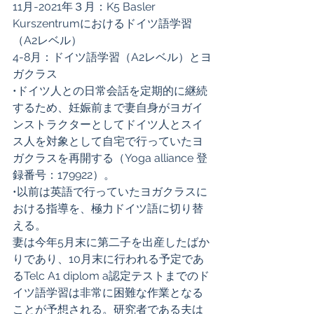
11月-2021年３月：K5 Basler 
Kurszentrumにおけるドイツ語学習
（A2レベル） 
4-8月：ドイツ語学習（A2レベル）とヨ
ガクラス 
•ドイツ人との日常会話を定期的に継続
するため、妊娠前まで妻自身がヨガイ
ンストラクターとしてドイツ人とスイ
ス人を対象として自宅で行っていたヨ
ガクラスを再開する（Yoga alliance 登
録番号：179922）。 
•以前は英語で行っていたヨガクラスに
おける指導を、極力ドイツ語に切り替
える。 
妻は今年5月末に第二子を出産したばか
りであり、10月末に行われる予定であ
るTelc A1 diplom a認定テストまでのド
イツ語学習は非常に困難な作業となる
ことが予想される。研究者である夫は