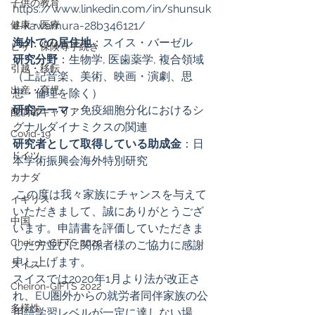
子供の教育
https://www.linkedin.com/in/shunsuk
健康・医療
e-kawamura-28b346121/ 
海外での居住地
：スイス・バーゼル 
ビザ・保険等手続き
研究分野
：生物学, 医歯薬学, 複合領域
引越・移転
（上記音楽、美術、映画・演劇、思
出産・育児
想・倫理を除く） 
研究テーマ
：免疫細胞分化におけるシ
配偶者キャリア
グナルダイナミクスの関連 
Covid-19
研究者として取得している助成金
：日
ドイツ
本学術振興会海外特別研究
カナダ
 この度は我々家族にチャンスを与えて
イギリス
いただきまして、誠にありがとうござ
中国
います。申請書を評価していただきま
Cheiron-GIFTS 2020
した方並びに関係者様のご協力に感謝
申し上げます。 
スイス
スイスでは2020年1月より法が改正さ
Cheiron-GIFTS 2022
れ、EU圏外からの就労者同伴家族の公
多様性
用語学習レベルが一定に達しない場