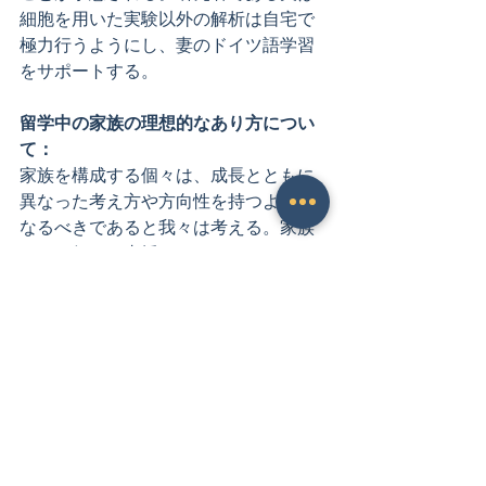
細胞を用いた実験以外の解析は自宅で
極力行うようにし、妻のドイツ語学習
をサポートする。 
留学中の家族の理想的なあり方につい
て：
家族を構成する個々は、成長とともに
異なった考え方や方向性を持つように
なるべきであると我々は考える。家族
として個々を支援するためには、それ
ぞれが可能な限り多くの選択肢を持つ
ことで柔軟な人間となり、多様な環境
において家族としての纏りを保つ必要
がある。ゆえに、我々は『共に学び、
共に成長する家族』でありたい。スイ
スという土地で積極的に様々なことを
学び、日本に帰国した際、それぞれに
とっての次のキャリアの基点を家族皆