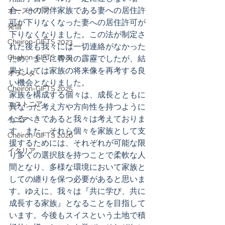
合、その同伴家族である妻への居住許
オーストリア
可が下りなくなった妻への居住許可が
発信
下りなくなりました。この法が制定さ
Cheiron-GIFTS 2023
れた後も我々には一切連絡がなかった
Cheiron-GIFTS 2024
ため、まさに青天の霹靂でしたが、結
果としては家族の将来像を再考する良
オランダ
い機会となりました。 
Cheiron-GIFTS 2025
家族を構成する個々は、成長とともに
エストニア
異なった考え方や方向性を持つように
なるべきであると我々は考えておりま
ケニア
す。また、それら個々を家族として支
Cheiron-GIFTS 2026
援するためには、それぞれが可能な限
イタリア
り多くの選択肢を持つことで柔軟な人
間となり、多様な環境において家族と
しての纏りを保つ必要があると思いま
す。ゆえに、我々は『共に学び、共に
成長する家族』となることを目指して
います。今後もスイスという土地で積