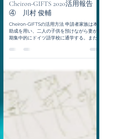
ケイロン・イニシアチブ
2021年9月20日
読了時間: 2分
Cheiron-GIFTS 2020活用報告
④ 川村 俊輔
Cheiron-GIFTSの活用方法 申請者家族は本
助成を用い、二人の子供を預けながら妻が短
期集中的にドイツ語学校に通学する。また、
単に居住許可の取得に際してのドイツ語学習
だけではなく、ドイツ語をその後継続的に学
習することで、妻が日頃より感じている大き
な言語の壁を取り払うた...