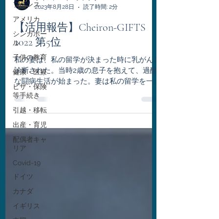
フランス
2023年8月28日
読了時間: 2分
アメリカ
【活用報告】Cheiron-GIFTS
シンガポー
2022 第5位
ル
子供の教育
私の妻は、私の留学が決まった時に乳がんと
診断された。当時2歳の息子を抱えて、過酷
健康・医療
な闘病生活が始まった。妻は私の留学を一緒
ビザ・保険
に応援したいと切望し、主治医との合意の
等手続き
元、日本での通院を3か月に1度約束したが、
引越・移転
COVID-19の流行により帰国が困難となり、
現地での治療を受けざるを得な...
出産・育児
配偶者キャ
リア
Covid-19
ドイツ
カナダ
イギリス