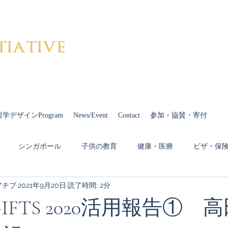
tiative
留学デザインProgram
News/Event
Contact
参加・協賛・寄付
シンガポール
子供の教育
健康・医療
ビザ・保
アチブ
2021年9月20日
読了時間: 2分
Covid-19
ドイツ
カナダ
イギリス
中国
n-GIFTS 2020活用報告① 
多様性
オーストリア
発信
Cheiron-GIFTS 2023