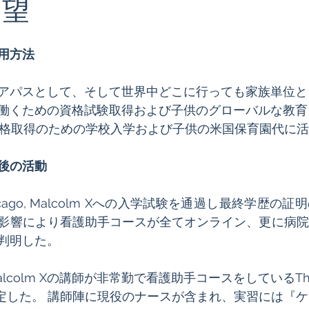
 望
の活用方法
エストニア
ケニア
Cheiron-GIFTS 2026
イタリ
アパスとして、そして世界中どこに行っても家族単位と
働くための資格試験取得および子供のグローバルな教育
資格取得のための学校入学および子供の米国保育園代に
助成後の活動
of Chicago, Malcolm Xへの入学試験を通過し最終学歴
影響により看護助手コースが全てオンライン、更に病院
判明した。 
colm Xの講師が非常勤で看護助手コースをしているThe N
入学を決定した。 講師陣に現役のナースが含まれ、実習には『