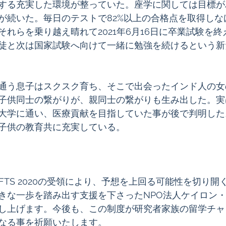
する充実した環境が整っていた。座学に関しては目標が
が続いた。毎日のテストで82%以上の合格点を取得しな
それらを乗り越え晴れて2021年6月16日に卒業試験を
徒と次は国家試験へ向けて一緒に勉強を続けるという新
通う息子はスクスク育ち、そこで出会ったインド人の女
子供同士の繋がりが、親同士の繋がりも生み出した。実
大学に通い、医療貢献を目指していた事が後で判明した
子供の教育共に充実している。
-GIFTS 2020の受領により、予想を上回る可能性を切り
きな一歩を踏み出す支援を下さったNPO法人ケイロン
し上げます。今後も、この制度が研究者家族の留学チャ
なる事を祈願いたします。