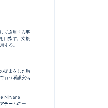
ア
して通用する事
を目指す。支援
活用する。
の証明の提出をした時
で行う看護実習
irvana 
ケアチームの一