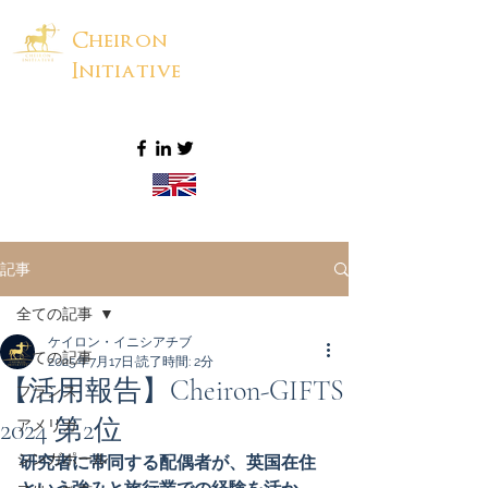
Cheiron
Initiative
記事
全ての記事
ケイロン・イニシアチブ
全ての記事
2025年7月17日
読了時間: 2分
【活用報告】Cheiron-GIFTS
フランス
2024 第2位
アメリカ
シンガポール
研究者に帯同する配偶者が、英国在住