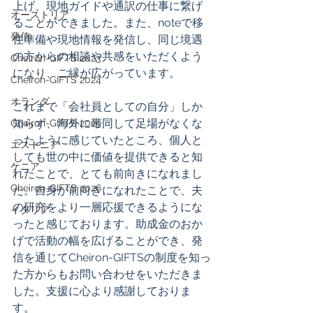
上げ、現地ガイドや通訳の仕事に繋げ
オーストリア
ることができました。また、noteで移
発信
住準備や現地情報を発信し、同じ境遇
の方からの相談や共感をいただくよう
Cheiron-GIFTS 2023
になり、ご縁が広がっています。
Cheiron-GIFTS 2024
オランダ
これまで「会社員としての自分」しか
知らず、海外に帯同して足場がなくな
Cheiron-GIFTS 2025
ったように感じていたところ、個人と
エストニア
しても世の中に価値を提供できると知
ケニア
れたことで、とても前向きになれまし
Cheiron-GIFTS 2026
た。自身が前向きになれたことで、夫
の研究をより一層応援できるようにな
イタリア
ったと感じております。助成金のおか
げで活動の幅を広げることができ、発
信を通じてCheiron-GIFTSの制度を知っ
た方からもお問い合わせをいただきま
した。支援に心より感謝しておりま
す。