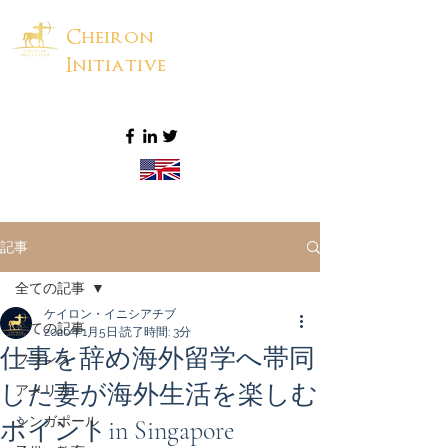
Cheiron
Initiative
記事
全ての記事
ケイロン・イニシアチブ
全ての記事
2020年1月5日
読了時間: 3分
仕事を辞め海外留学へ帯同
フランス
した妻が海外生活を楽しむ
アメリカ
シンガポール
ポイントin Singapore