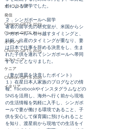
任による留学でした。  
オーストリア
発信
２．シンガポールへ留学 
Cheiron-GIFTS 2023
著者の留学先の研究室が、米国からシ
Cheiron-GIFTS 2024
ンガポールへ引っ越すタイミングと、
妊娠・出産のタイミングが重なり、妻
オランダ
は日本で仕事を辞める決意をし、生ま
Cheiron-GIFTS 2025
れた子供を連れてシンガポールへ帯同
エストニア
することとなりました。 
ケニア
（妻が渡星を決意したポイント） 
Cheiron-GIFTS 2026
１）在星日本人家族のブログなどの情
イタリア
報、Facebookやインスタグラムなどの
SNSを活用し、海外へ行く前から現地
の生活情報を気軽に入手し、シンガポ
ールで妻が働ける環境であること、子
供を安心して保育園に預けられること
を知り、渡星前から現地での生活をイ