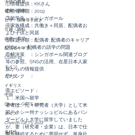
子供の教育
①情報提供：KKさん
健康・医療
②情報時期：2019
③留学先　：シンガポール
ビザ・保険等手続き
④家族構成：共働き＋同居、配偶者お
引越・移転
よび子供と同居
出産・育児
⑤課題分類：配偶者: 配偶者のキャリア
プラン or 配偶者の語学の問題
配偶者キャリア
⑥解決策　：シンガポール関連ブログ
Covid-19
等の参照、SNSの活用、在星日本人家
ドイツ
族からの情報提供
⑦リンク　：
カナダ
イギリス
⑧エピソード：
中国
１．米国へ留学 
Cheiron-GIFTS 2020
著者は、元々研究者（大学）として米
国テネシー州ナッシュビルにあるバン
スイス
ダービルト大学に留学していました
Cheiron-GIFTS 2022
が、妻（研究者・企業）は、日本で仕
多様性
事を継続するために帯同せず、単身赴