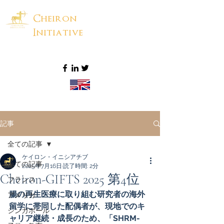
Cheiron
Initiative
記事
全ての記事
ケイロン・イニシアチブ
全ての記事
2025年7月16日
読了時間: 2分
Cheiron-GIFTS 2025 第4位
フランス
腸の再生医療に取り組む研究者の海外
アメリカ
留学に帯同した配偶者が、現地でのキ
シンガポール
ャリア継続・成長のため、「SHRM-