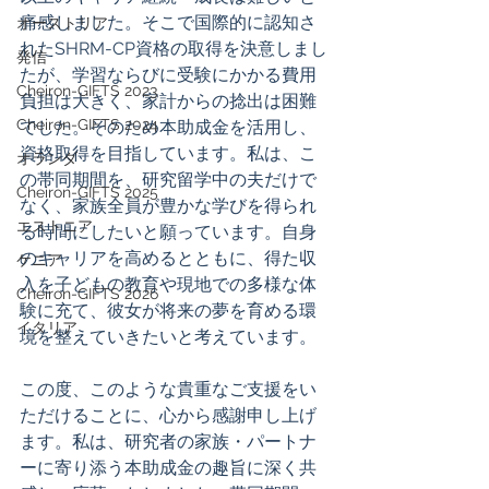
痛感しました。そこで国際的に認知さ
オーストリア
れたSHRM-CP資格の取得を決意しまし
発信
たが、学習ならびに受験にかかる費用
Cheiron-GIFTS 2023
負担は大きく、家計からの捻出は困難
Cheiron-GIFTS 2024
でした。そのため本助成金を活用し、
資格取得を目指しています。私は、こ
オランダ
の帯同期間を、研究留学中の夫だけで
Cheiron-GIFTS 2025
なく、家族全員が豊かな学びを得られ
エストニア
る時間にしたいと願っています。自身
のキャリアを高めるとともに、得た収
ケニア
入を子どもの教育や現地での多様な体
Cheiron-GIFTS 2026
験に充て、彼女が将来の夢を育める環
イタリア
境を整えていきたいと考えています。
この度、このような貴重なご支援をい
ただけることに、心から感謝申し上げ
ます。私は、研究者の家族・パートナ
ーに寄り添う本助成金の趣旨に深く共