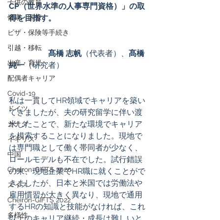
子供の教育
CP（世界水準の人事専門資格）」の取
健康・医療
得を目指す。
ビザ・保険等手続き
引越・移転
髙橋 志帆
（代表者）、
髙橋 
出産・育児
純一
（研究者）
配偶者キャリア
Covid-19
私は一貫してHR領域でキャリアを築い
ドイツ
てきましたが、夫の研究留学に伴い渡
米したことで、新たな環境でキャリア
カナダ
を模索することになりました。現地で
イギリス
は専門職として働く帯同者が少なく、
中国
ロールモデルも不在でした。試行錯誤
Cheiron-GIFTS 2020
の末、現地企業でHR職に就くことがで
きましたが、日本と米国では労働法や
スイス
雇用慣習が大きく異なり、現地で通用
Cheiron-GIFTS 2022
するHRの知識と技能がなければ、これ
多様性
以上のキャリア継続・成長は難しいと