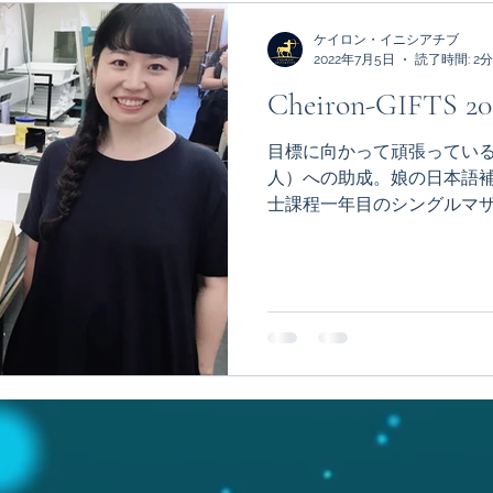
ケイロン・イニシアチブ
2022年7月5日
読了時間: 2分
Cheiron-GIFTS
⽬標に向かって頑張ってい
⼈）への助成。娘の⽇本語補
⼠課程⼀年⽬のシングルマ
がらドイツ語で博⼠論⽂を
からシング ルマザーになり
ています。わずか...