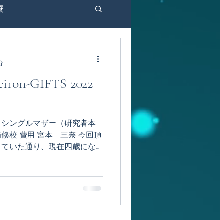
療
d-19
ドイツ
分
n-GIFTS 2022
IFTS 2022
るシングルマザー（研究者本
024
オランダ
修校 費⽤ 宮本 三奈 今回頂
していた通り、現在四歳にな
させていただきました。 ⽇
タリア
を購⼊し、毎⽇ドリルでひら