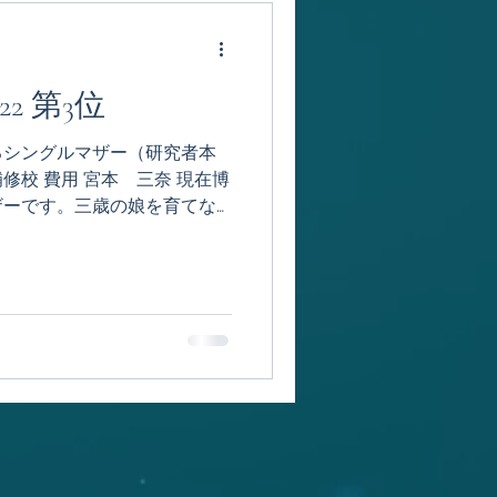
 2022 第3位
るシングルマザー（研究者本
修校 費⽤ 宮本 三奈 現在博
ザーです。三歳の娘を育てな
書いています。娘が⼀歳の時
ました。⼦育てを⼀⼈で⾏っ