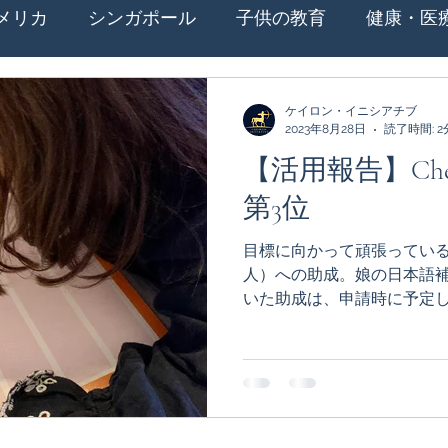
メリカ
シンガポール
子供の教育
健康・医
越・移転
出産・育児
配偶者キャリア
Covi
ケイロン・イニシアチブ
2023年8月28日
読了時間: 2
【活用報告】Cheiro
国
Cheiron-GIFTS 2020
スイス
Cheiron-G
第3位
⽬標に向かって頑張ってい
発信
Cheiron-GIFTS 2023
Cheiron-GIFTS 2
⼈）への助成。娘の⽇本語補
いた助成は、申請時に予定
る娘の⽇本語教育に主に充て
ストニア
ケニア
Cheiron-GIFTS 2026
イ
本から⽇本語の教材と絵本
がな・...