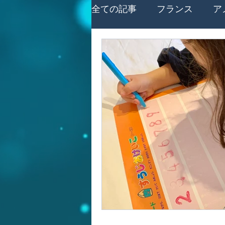
全ての記事
フランス
ア
ビザ・保険等手続き
引
カナダ
イギリス
中
多様性
オーストリア
Cheiron-GIFTS 2025
エ