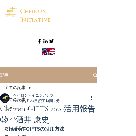
Cheiron
Initiative
記事
全ての記事
ケイロン・イニシアチブ
全ての記事
2021年9月20日
読了時間: 2分
Cheiron-GIFTS 2020活用報告
フランス
③ 酒井 康史
アメリカ
シンガポール
Cheiron-GIFTSの活用方法