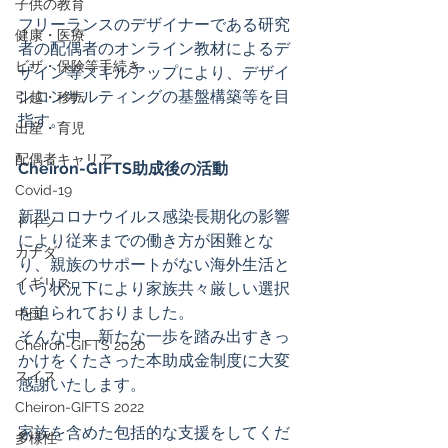
子供の教育
フリーランスのデザイナーである研究
健康・医療
者の配偶者のオンライン教材によるデ
ビザ・保険等手続き
ザイン等スキルアップにより、デザイ
ンコンサルティングの基盤構築等を目
引越・移転
指す。
出産・育児
配偶者キャリア
Cheiron-GIFTS助成後の活動
Covid-19
新型コロナウイルス感染長期化の影響
ドイツ
により従来までの働き方が困難とな
カナダ
り、親族のサポートがない海外生活と
イギリス
いう状況下により家族共々厳しい選択
を迫られておりました。
中国
そんな中、新たな一歩を踏み出すきっ
Cheiron-GIFTS 2020
かけをくたさった本助成金制度に大変
スイス
感謝いたします。
Cheiron-GIFTS 2022
家族を含めた包括的な支援をしてくだ
多様性