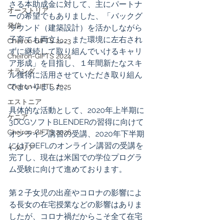
さる本助成金に対して、主にパートナ
オーストリア
ーの希望でもありました、「バックグ
発信
ラウンド（建築設計）を活かしながら
子育ても両立し、また環境に左右され
Cheiron-GIFTS 2023
ずに継続して取り組んでいけるキャリ
Cheiron-GIFTS 2024
ア形成」を目指し、１年間新たなスキ
オランダ
ル獲得に活用させていただき取り組ん
でまいりました。
Cheiron-GIFTS 2025
エストニア
具体的な活動として、2020年上半期に
ケニア
3DCGソフトBLENDERの習得に向けて
Cheiron-GIFTS 2026
オンライン講習の受講、2020年下半期
にはTOEFLのオンライン講習の受講を
イタリア
完了し、現在は米国での学位プログラ
ム受験に向けて進めております。
第２子女児の出産やコロナの影響によ
る長女の在宅授業などの影響はありま
したが、コロナ禍だからこそ全て在宅