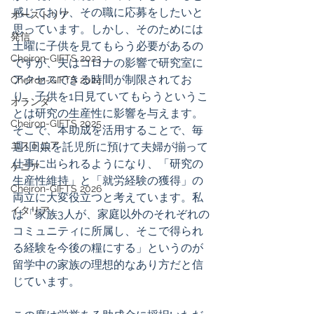
感じており、その職に応募をしたいと
オーストリア
思っています。しかし、そのためには
発信
土曜に子供を見てもらう必要があるの
Cheiron-GIFTS 2023
ですが、夫はコロナの影響で研究室に
アクセスできる時間が制限されてお
Cheiron-GIFTS 2024
り、子供を1日見ていてもらうというこ
オランダ
とは研究の生産性に影響を与えます。
Cheiron-GIFTS 2025
そこで、本助成を活用することで、毎
エストニア
週1回娘を託児所に預けて夫婦が揃って
仕事に出られるようになり、「研究の
ケニア
生産性維持」と「就労経験の獲得」の
Cheiron-GIFTS 2026
両立に大変役立つと考えています。私
イタリア
は「家族3人が、家庭以外のそれぞれの
コミュニティに所属し、そこで得られ
る経験を今後の糧にする」というのが
留学中の家族の理想的なあり方だと信
じています。