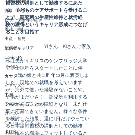
子供の教育
補習校の講師として勤務するにあた
り、子どものケアサポートを受けるこ
健康・医療
とで、研究所の生産性維持と就労経
ビザ・保険等手続き
験の獲得というキャリア形成につなげ
引越・移転
ることを目指す
出産・育児
YIさん、KIさんご家族
配偶者キャリア
Covid-19
私は夫がイギリスのケンブリッジ大学
ドイツ
で博士課程をスタートしたことに伴
い、1歳の娘と共に昨年12月に渡英しま
カナダ
した。現地での就職を考えています
イギリス
が、海外で働いた経験がないことや、
中国
子供がまだ小さく、託児所を利用する
必要があることが障壁となり、未だ仕
Cheiron-GIFTS 2020
事に応募できていません。様々な条件
スイス
を検討した結果、週に1日だけやってい
Cheiron-GIFTS 2022
る日本語補習校の講師としての勤務
多様性
が、現在の環境にフィットしていると