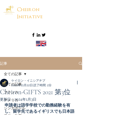
Cheiron
Initiative
記事
全ての記事
ケイロン・イニシアチブ
全ての記事
2021年10月22日
読了時間: 2分
Cheiron-GIFTS 2021 第3位
フランス
更新日：
2024年1月3日
アメリカ
申請者は語学学校での勤務経験を有
シンガポール
し、留学先であるイギリスでも日本語