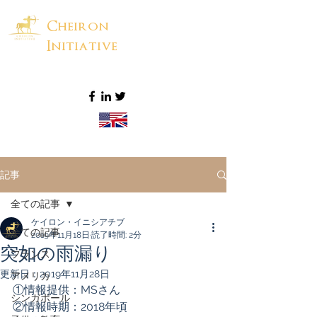
Cheiron
Initiative
記事
全ての記事
ケイロン・イニシアチブ
全ての記事
2019年11月18日
読了時間: 2分
突如の雨漏り
フランス
更新日：
2019年11月28日
アメリカ
①情報提供：MSさん
シンガポール
②情報時期：2018年頃