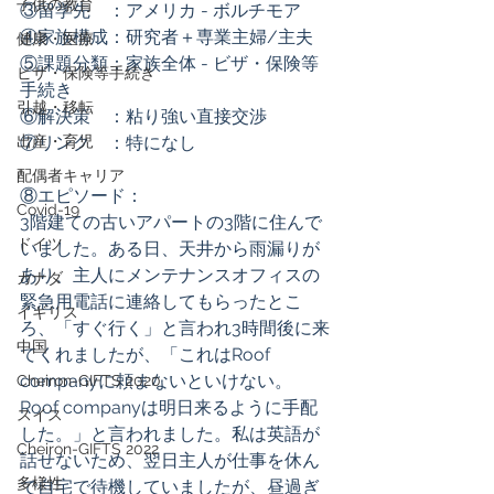
子供の教育
③留学先　：アメリカ - ボルチモア
④家族構成：研究者＋専業主婦/主夫
健康・医療
⑤課題分類：家族全体 - ビザ・保険等
ビザ・保険等手続き
手続き
引越・移転
⑥解決策　：粘り強い直接交渉
出産・育児
⑦リンク　：特になし
配偶者キャリア
⑧エピソード：
Covid-19
3階建ての古いアパートの3階に住んで
ドイツ
いました。ある日、天井から雨漏りが
あり、主人にメンテナンスオフィスの
カナダ
緊急用電話に連絡してもらったとこ
イギリス
ろ、「すぐ行く」と言われ3時間後に来
中国
てくれましたが、「これはRoof 
companyに頼まないといけない。
Cheiron-GIFTS 2020
Roof companyは明日来るように手配
スイス
した。」と言われました。私は英語が
Cheiron-GIFTS 2022
話せないため、翌日主人が仕事を休ん
多様性
で自宅で待機していましたが、昼過ぎ