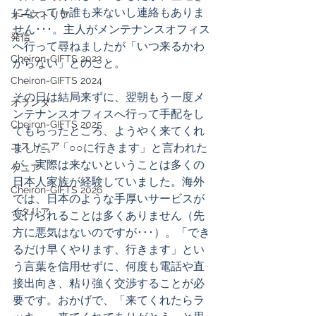
になっても誰も来ないし連絡もありま
オーストリア
せん･･･。主人がメンテナンスオフィス
発信
へ行って尋ねましたが「いつ来るかわ
Cheiron-GIFTS 2023
からない」とのこと。
Cheiron-GIFTS 2024
その日は結局来ずに、翌朝もう一度メ
オランダ
ンテナンスオフィスへ行って手配をし
Cheiron-GIFTS 2025
てもらったところ、ようやく来てくれ
エストニア
ました。「○○に行きます」と言われた
が、実際は来ないということは多くの
ケニア
日本人家族が経験していました。海外
Cheiron-GIFTS 2026
では、日本のような手厚いサービスが
イタリア
受けられることは多くありません（先
方に悪気はないのですが･･･）。「でき
るだけ早くやります、行きます」とい
う言葉を信用せずに、何度も電話や直
接出向き、粘り強く交渉することが必
要です。おかげで、「来てくれたらラ