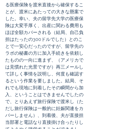
る医療保険を渡米直後から確保するこ
とが、渡米にあたっての大きな懸案で
した。幸い、夫の留学先大学の医療保
険は大変手厚く、出産に関わる費用も
ほぼ全額カバーされる（結局、自己負
担はたったの300ドルでした）とのこ
とで一安心だったのですが、留学先の
ラボの秘書の方に加入手続きを依頼し
たものの一向に進まず、（アメリカで
は見慣れた光景ですが）再三メールし
て詳しく事情を説明し、何度も確認す
るという作業を要しました。結局、そ
れでも現地に到着したその瞬間から加
入、ということはできませんでしたの
で、とりあえず旅行保険で渡米し（た
だし旅行保険は一般的に妊娠関連をカ
バーしません）、到着後、夫が直接担
当部署と電話なり直接掛け合ったりし