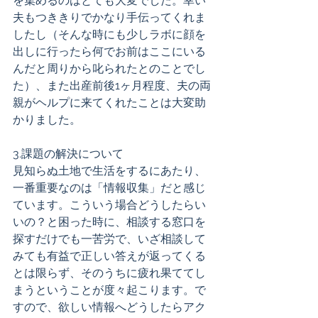
を集めるのはとても大変でした。幸い
夫もつききりでかなり手伝ってくれま
したし（そんな時にも少しラボに顔を
出しに行ったら何でお前はここにいる
んだと周りから叱られたとのことでし
た）、また出産前後1ヶ月程度、夫の両
親がヘルプに来てくれたことは大変助
かりました。  
3.課題の解決について 
見知らぬ土地で生活をするにあたり、
一番重要なのは「情報収集」だと感じ
ています。こういう場合どうしたらい
いの？と困った時に、相談する窓口を
探すだけでも一苦労で、いざ相談して
みても有益で正しい答えが返ってくる
とは限らず、そのうちに疲れ果ててし
まうということが度々起こります。で
すので、欲しい情報へどうしたらアク