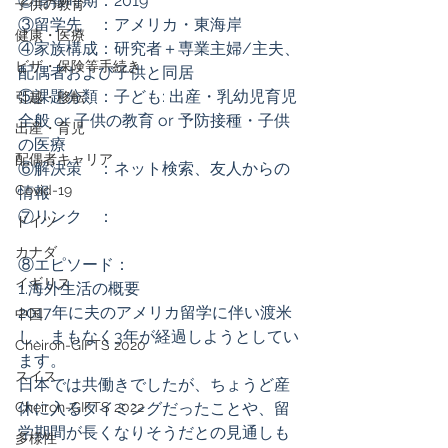
②情報時期：2019
子供の教育
③留学先　：アメリカ・東海岸
健康・医療
④家族構成：研究者＋専業主婦/主夫、
ビザ・保険等手続き
配偶者および子供と同居
⑤課題分類：子ども: 出産・乳幼児育児
引越・移転
全般 or 子供の教育 or 予防接種・子供
出産・育児
の医療
配偶者キャリア
⑥解決策　：ネット検索、友人からの
Covid-19
情報
⑦リンク　：
ドイツ
カナダ
⑧エピソード：
イギリス
1.海外生活の概要
2017年に夫のアメリカ留学に伴い渡米
中国
し、まもなく3年が経過しようとしてい
Cheiron-GIFTS 2020
ます。 
スイス
日本では共働きでしたが、ちょうど産
Cheiron-GIFTS 2022
休に入るタイミングだったことや、留
学期間が長くなりそうだとの見通しも
多様性