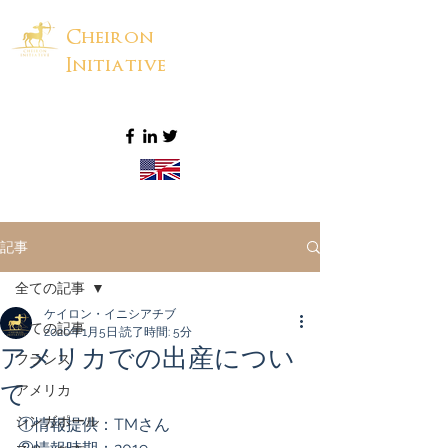
Cheiron
Initiative
記事
全ての記事
ケイロン・イニシアチブ
全ての記事
2020年1月5日
読了時間: 5分
アメリカでの出産につい
フランス
て
アメリカ
シンガポール
①情報提供：TMさん