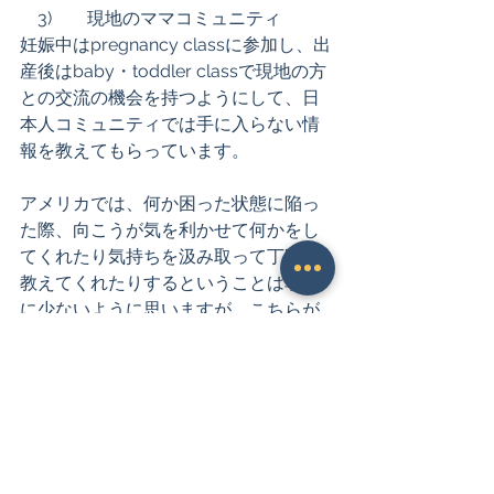
　3)        現地のママコミュニティ 
妊娠中はpregnancy classに参加し、出
産後はbaby・toddler classで現地の方
との交流の機会を持つようにして、日
本人コミュニティでは手に入らない情
報を教えてもらっています。  
アメリカでは、何か困った状態に陥っ
た際、向こうが気を利かせて何かをし
てくれたり気持ちを汲み取って丁寧に
教えてくれたりするということは非常
に少ないように思いますが、こちらが
根気よく困っている状況を切々と説明
すると、突如として色々とやってくれ
て事態が大きく動いたりします。それ
がなかなか厄介なのですが、海外生活
の醍醐味でもあるように思うので、こ
れから留学生活を控えている皆様、頑