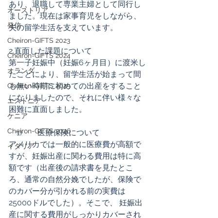
あり、退職して専業主婦として同行し
オーストリア
ました。現在は家事育児をしながら、
発信
夫の留学生活を支えています。  
Cheiron-GIFTS 2023
2.直面した課題について 
Cheiron-GIFTS 2024
第一子妊娠中（妊娠6ヶ月目）に渡米し
オランダ
たことにより、留学生活が始まって間
も無い時期に初めての出産をすること
Cheiron-GIFTS 2025
になりましたので、それに伴い様々な
エストニア
困難に直面しました。 
ケニア
Cheiron-GIFTS 2026
　1)        医療保険について 
アメリカでは一般的に医療費が高額で
イタリア
すが、妊娠出産に関わる費用は特に高
額です（出産後の請求書を見たとこ
ろ、通常の自然分娩でしたが、保険で
のカバー分が引かれる前の実費は
25000ドルでした）。そこで、 妊娠出
産に関する費用がしっかりカバーされ