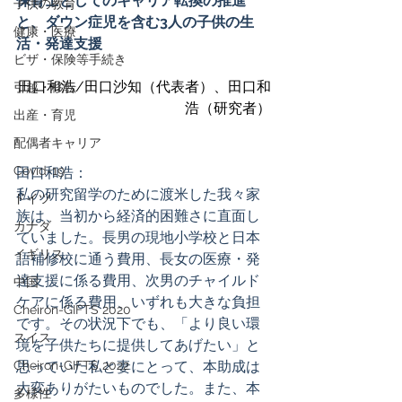
保育士としてのキャリア転換の推進
子供の教育
と、ダウン症児を含む3人の子供の生
健康・医療
活・発達支援
ビザ・保険等手続き
田口和浩/田口沙知（代表者）、田口和
引越・移転
浩（研究者）
出産・育児
配偶者キャリア
Covid-19
田口和浩：
私の研究留学のために渡米した我々家
ドイツ
族は、当初から経済的困難さに直面し
カナダ
ていました。長男の現地小学校と日本
イギリス
語補修校に通う費用、長女の医療・発
達支援に係る費用、次男のチャイルド
中国
ケアに係る費用、いずれも大きな負担
Cheiron-GIFTS 2020
です。その状況下でも、「より良い環
スイス
境を子供たちに提供してあげたい」と
Cheiron-GIFTS 2022
思っていた私と妻にとって、本助成は
大変ありがたいものでした。また、本
多様性