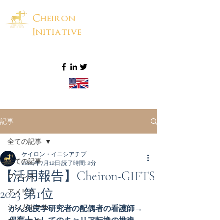
Cheiron
Initiative
記事
全ての記事
ケイロン・イニシアチブ
全ての記事
2024年7月12日
読了時間: 2分
【活用報告】Cheiron-GIFTS
フランス
2023 第1位
アメリカ
シンガポール
がん免疫学研究者の配偶者の看護師→