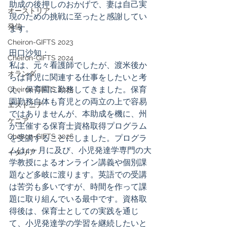
助成の後押しのおかげで、妻は自己実
オーストリア
現のための挑戦に至ったと感謝してい
発信
ます。
Cheiron-GIFTS 2023
田口沙知：
Cheiron-GIFTS 2024
私は、元々看護師でしたが、渡米後か
オランダ
らは育児に関連する仕事をしたいと考
え、保育園に勤務してきました。保育
Cheiron-GIFTS 2025
園勤務自体も育児との両立の上で容易
エストニア
ではありませんが、本助成を機に、州
ケニア
が主催する保育士資格取得プログラム
Cheiron-GIFTS 2026
を受講することにしました。プログラ
ムは4ヶ月に及び、小児発達学専門の大
イタリア
学教授によるオンライン講義や個別課
題など多岐に渡ります。英語での受講
は苦労も多いですが、時間を作って課
題に取り組んでいる最中です。資格取
得後は、保育士としての実践を通じ
て、小児発達学の学習を継続したいと