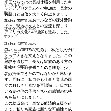
米国ならではの長期休暇を利用したキ
オーストリア
ャンププログラムへの参加は、長女の
発信
英語力と自信を大きく向上させまし
た。スケートスクールなどの課外活動
Cheiron-GIFTS 2023
では、現地の友人との交流も深まり、
Cheiron-GIFTS 2024
アメリカ文化への理解も進みました。
オランダ
Cheiron-GIFTS 2025
Cheiron-GIFTSの支援は、私たち父子に
エストニア
とって大きな支えとなりました。この
ケニア
経験を通じて、長女は家族のあり方の
Cheiron-GIFTS 2026
多様性と挑戦することの意味を、少し
でも実感できたのではないかと思いま
イタリア
す。同時に、私自身も仕事と育児の両
立の難しさと喜びを再認識し、日本に
いる妻や他の子供たちへの感謝の気持
ちを新たにしました。
この助成金は、単なる経済的支援を超
えて、私たち家族に新たな可能性と成