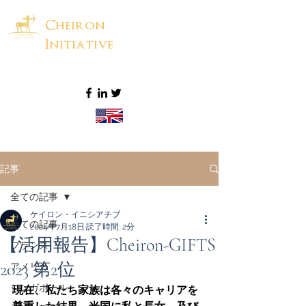
Cheiron
Initiative
記事
全ての記事
ケイロン・イニシアチブ
全ての記事
2024年7月18日
読了時間: 2分
【活用報告】Cheiron-GIFTS
フランス
2023 第2位
アメリカ
シンガポール
現在、私たち家族は各々のキャリアを