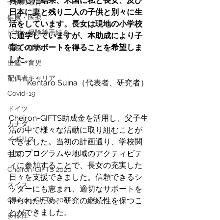
尊重した結果、米国に私と長女、及び
子供の教育
日本に妻と残り二人の子供と別々に生
健康・医療
活をしています。長女は現地の小学校
ビザ・保険等手続き
に通学していますが、本助成により子
育てのサポートを得ることを希望しま
引越・移転
した。
出産・育児
配偶者キャリア
Kentaro Suina（代表者、研究者）
Covid-19
ドイツ
Cheiron-GIFTS助成金を活用し、父子生
カナダ
活の中で様々な活動に取り組むことが
イギリス
できました。当初の計画通り、学校関
連のプログラムや地域のアクティビテ
中国
ィに参加することで、長女の充実した
Cheiron-GIFTS 2020
日々を支援できました。信頼できるシ
スイス
ッターにも恵まれ、適切なサポートを
Cheiron-GIFTS 2022
得られたため、研究の継続性を保つこ
とができました。
多様性