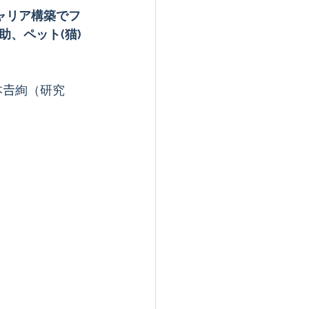
ャリア構築でフ
、ペット(猫)
ア
本𠮷絢（研究