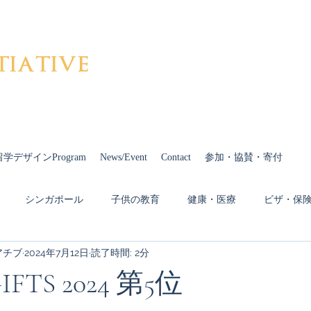
tiative
留学デザインProgram
News/Event
Contact
参加・協賛・寄付
シンガポール
子供の教育
健康・医療
ビザ・保
アチブ
2024年7月12日
読了時間: 2分
Covid-19
ドイツ
カナダ
イギリス
中国
-GIFTS 2024 第5位
多様性
オーストリア
発信
Cheiron-GIFTS 2023