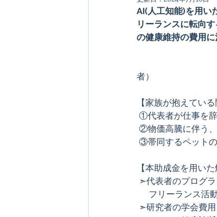
AI(人工知能)を
リーランスに転向す
の健康維持の費用に
オランダ
Cheiron-GIFTS 2025
　　　　　　　　　　　
者）
【家族が抱えている
 ①代表者が仕事を
 ②物価高騰に伴う
 ③帯同するペット
【本助成金を用いた
 ➣代表者のプログ
     フリーラン
 ➣研究者の学会費