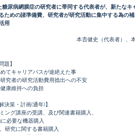
用いた糖尿病網膜症の研究者に帯同する代表者が、新たなキ
るための諸準備費、研究者が研究活動に集中する為の補助
活用
エストニア
ケニア
Cheiron-GIFTS 2026
イタリ
　　　　　　　　　            本𠮷健史（代表者）、
問題】
辞めてキャリアパスが途絶えた事
、研究者の研究活動費用捻出への不安  
の健康維持への負担
解決策・計画(通年)】
ラミング講座の受講、及び関連書籍購入、
ス活動に必要な機器購入
用、研究に関する書籍購入