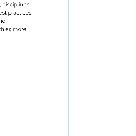
disciplines, 
st practices, 
nd 
hier, more 