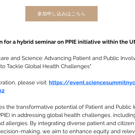
参加申し込みはこちら
 for a hybrid seminar on PPIE initiative within th
hcare and Science: Advancing Patient and Public Invo
to Tackle Global Health Challenges"
ration, please visit: 
https://event.sciencesummitnyc.
02
es the transformative potential of Patient and Public
E) in addressing global health challenges, including
d allergies. By integrating diverse patient and citizen
 decision-making, we aim to enhance equity and relev