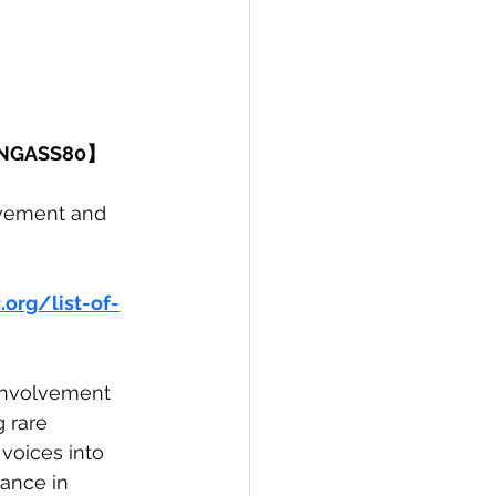
e UNGASS80】
lvement and 
org/list-of-
 Involvement 
 rare 
 voices into 
ance in 