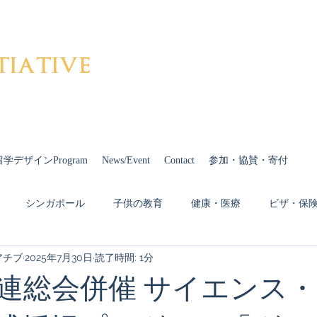
tiative
留学デザインProgram
News/Event
Contact
参加・協賛・寄付
シンガポール
子供の教育
健康・医療
ビザ・保
アチブ
2025年7月30日
読了時間: 1分
Covid-19
ドイツ
カナダ
イギリス
中国
国連総会併催 サイエンス
多様性
オーストリア
発信
Cheiron-GIFTS 2023