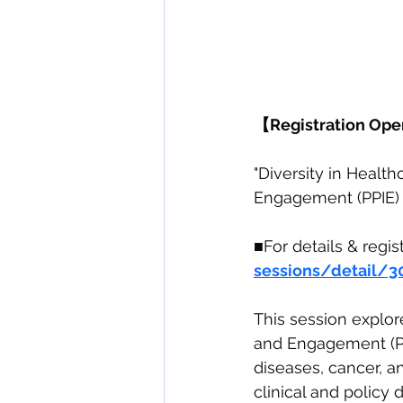
【Registration Open
"Diversity in Healt
Engagement (PPIE) 
■For details & regist
sessions/detail/3
This session explor
and Engagement (PPI
diseases, cancer, an
clinical and policy