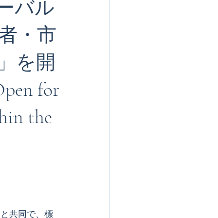
ローバル
者・市
ア
ム」を開
pen for
hin the
ーと共同で、標