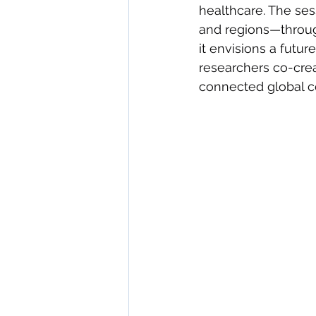
healthcare. The ses
and regions—through
it envisions a futur
researchers co-crea
connected global 