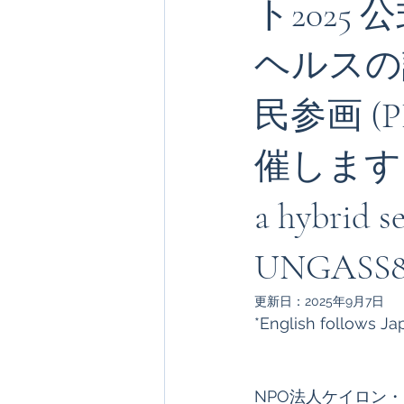
ト202
ヘルスの
オランダ
Cheiron-GIFTS 2025
民参画 (
催します (20
a hybrid s
UNGASS
更新日：
2025年9月7日
*English follows Ja
NPO法人ケイロン