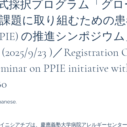
5 公式採択プログラム「グ
課題に取り組むための患
エストニア
ケニア
Cheiron-GIFTS 2026
イタリ
PPIE) の推進シンポジウ
25/9/23 )／Registration O
eminar on PPIE initiative wit
80
panese.
・イニシアチブは、慶應義塾大学病院アレルギーセンタ