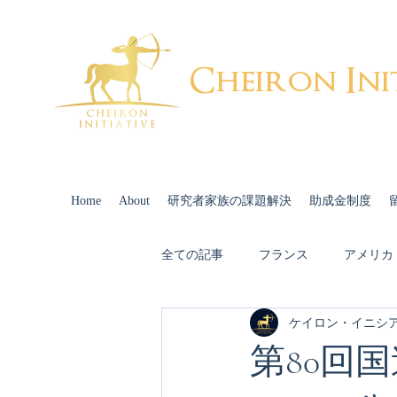
Cheiron Ini
Home
About
研究者家族の課題解決
助成金制度
全ての記事
フランス
アメリカ
ケイロン・イニシ
出産・育児
配偶者キャリア
第80回
スイス
Cheiron-GIFTS 2022