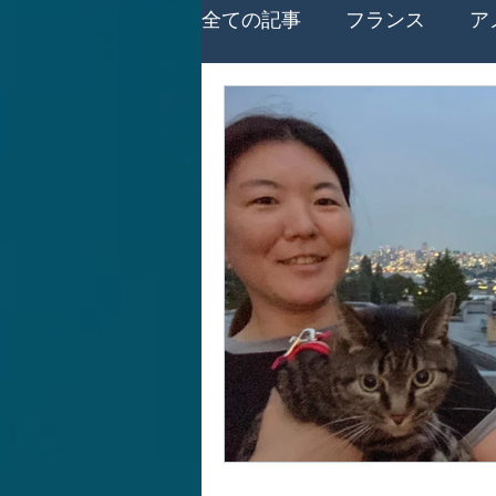
全ての記事
フランス
ア
ビザ・保険等手続き
引
カナダ
イギリス
中
多様性
オーストリア
Cheiron-GIFTS 2025
エ