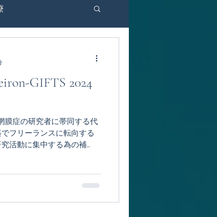
療
d-19
ドイツ
分
n-GIFTS 2024
IFTS 2022
病網膜症の研究者に帯同する代
024
オランダ
築でフリーランスに転向する
研究活動に集中する為の補
活用 本吉 健史 （代表
タリア