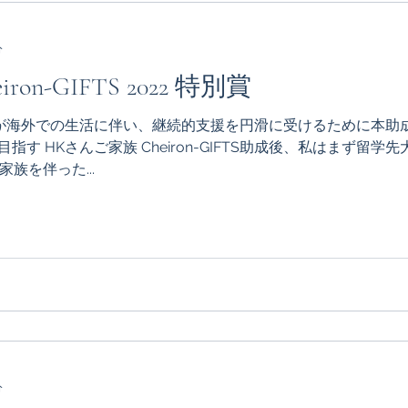
分
on-GIFTS 2022 特別賞
が海外での生活に伴い、継続的支援を円滑に受けるために本助
FTS助成後、私はまず留学先大学の無給外部研究員として
族を伴った...
分