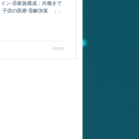
ドン ④家族構成：共働きで
・子供の医療 ⑥解決策 ：子
kサイトでの情報確認、店頭相談
.