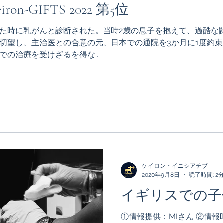
on-GIFTS 2022 第5位
た時に乳がんと診断された。当時2歳の息子を抱えて、過酷な
望し、主治医との合意の元、日本での通院を3か月に1度約束した
の治療を受けざるを得な...
ケイロン・イニシアチブ
2020年9月8日
読了時間: 2
イギリスでの子
①情報提供：MIさん ②情報時期：