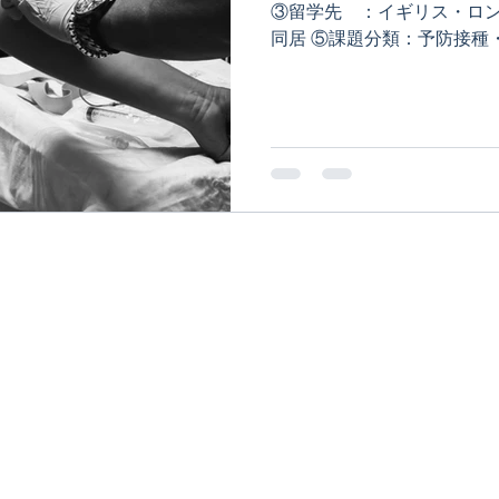
③留学先 ：イギリス・ロン
同居 ⑤課題分類：予防接種
供のGP登録、eRedboo
を行っている薬局店舗の検索..