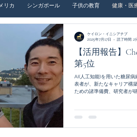
メリカ
シンガポール
子供の教育
健康・医
越・移転
出産・育児
配偶者キャリア
Covi
ケイロン・イニシアチブ
2025年7月17日
読了時間: 2
【活用報告】Cheiro
国
Cheiron-GIFTS 2020
スイス
Cheiron-G
第5位
AI(人工知能)を用いた糖尿
発信
Cheiron-GIFTS 2023
Cheiron-GIFTS 2
表者が、新たなキャリア構
ための諸準備費、研究者が
助、ペットの健康維持の費用に
ストニア
ケニア
Cheiron-GIFTS 2026
イ
者）、 本吉 絢 （研究者）...